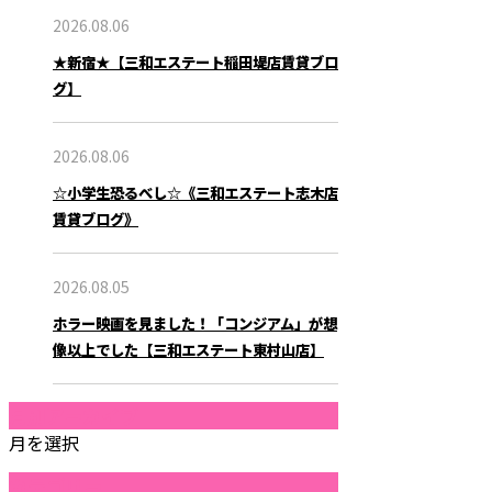
2026.08.06
★新宿★【三和エステート稲田堤店賃貸ブロ
グ】
2026.08.06
☆小学生恐るべし☆《三和エステート志木店
賃貸ブログ》
2026.08.05
ホラー映画を見ました！「コンジアム」が想
像以上でした【三和エステート東村山店】
月別アーカイブ
月を選択
カテゴリー