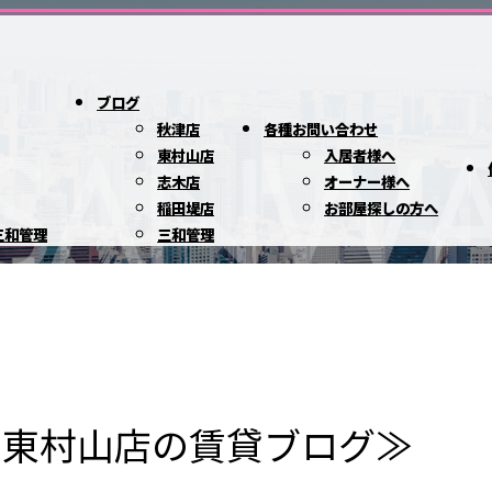
ブログ
秋津店
各種お問い合わせ
東村山店
入居者様へ
志木店
オーナー様へ
稲田堤店
お部屋探しの方へ
三和管理
三和管理
ト東村山店の賃貸ブログ≫