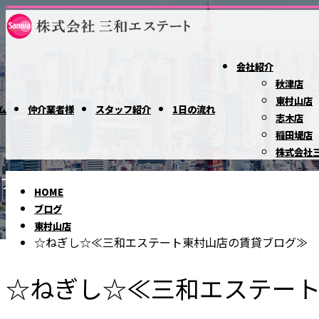
会社紹介
秋津店
東村山店
ム
仲介業者様
スタッフ紹介
1日の流れ
志木店
稲田堤店
株式会社
ブログ
HOME
ブログ
東村山店
☆ねぎし☆≪三和エステート東村山店の賃貸ブログ≫
BLOG
☆ねぎし☆≪三和エステー