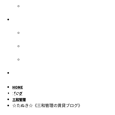
三和管理
各種お問い合わせ
入居者様へ
オーナー様へ
お部屋探しの方へ
個人情報保護方針
HOME
BLOG
ブログ
三和管理
☆たぬき☆《三和管理の賃貸ブログ》