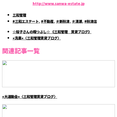
http://www.sanwa-estate.jp
三和管理
,
,
,
,
#三和エステート
#不動産
＃新秋津
＃清瀬
#秋津店
☆桜子さんの暇つぶし☆ 《三和管理 賃貸ブログ》
⭐︎洗車⭐︎〈三和管理賃貸ブログ〉
関連記事一覧
⭐︎大運動会⭐︎〈三和管理賃貸ブログ〉