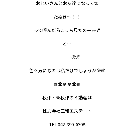
おじいさんとお友達になって🤝
｢たぬき〜！！｣
って呼んだらこっち見たのー👀💕
と…
…………🤔💭
色々気になのは私だけでしょうか💭💭
❁✿✾
✾✿❁︎
秋津・新秋津の不動産は
株式会社三和エステート
TEL 042-390-0308