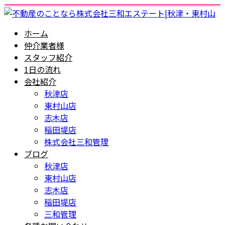
ホーム
仲介業者様
スタッフ紹介
1日の流れ
会社紹介
秋津店
東村山店
志木店
稲田堤店
株式会社三和管理
ブログ
秋津店
東村山店
志木店
稲田堤店
三和管理