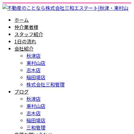
ホーム
仲介業者様
スタッフ紹介
1日の流れ
会社紹介
秋津店
東村山店
志木店
稲田堤店
株式会社三和管理
ブログ
秋津店
東村山店
志木店
稲田堤店
三和管理