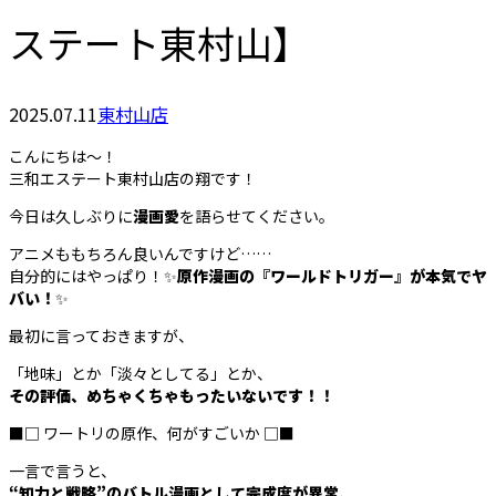
ステート東村山】
2025.07.11
東村山店
こんにちは〜！
三和エステート東村山店の翔です！
今日は久しぶりに
漫画愛
を語らせてください。
アニメももちろん良いんですけど……
自分的にはやっぱり！✨
原作漫画の『ワールドトリガー』が本気でヤ
バい！
✨
最初に言っておきますが、
「地味」とか「淡々としてる」とか、
その評価、めちゃくちゃもったいないです！！
■□ ワートリの原作、何がすごいか □■
一言で言うと、
“知力と戦略”のバトル漫画として完成度が異常。