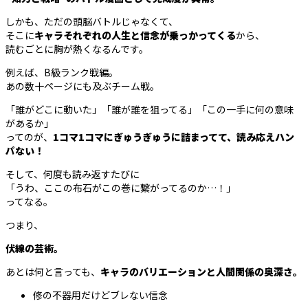
しかも、ただの頭脳バトルじゃなくて、
そこに
キャラそれぞれの人生と信念が乗っかってくる
から、
読むごとに胸が熱くなるんです。
例えば、B級ランク戦編。
あの数十ページにも及ぶチーム戦。
「誰がどこに動いた」「誰が誰を狙ってる」「この一手に何の意味
があるか」
ってのが、
1コマ1コマにぎゅうぎゅうに詰まってて、読み応えハン
パない！
そして、何度も読み返すたびに
「うわ、ここの布石がこの巻に繋がってるのか…！」
ってなる。
つまり、
伏線の芸術。
あとは何と言っても、
キャラのバリエーションと人間関係の奥深さ。
修の不器用だけどブレない信念