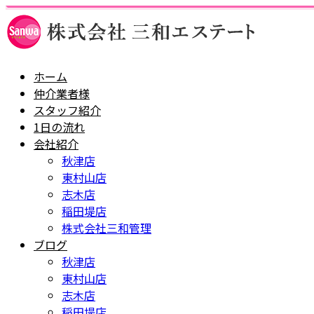
ホーム
仲介業者様
スタッフ紹介
1日の流れ
会社紹介
秋津店
東村山店
志木店
稲田堤店
株式会社三和管理
ブログ
秋津店
東村山店
志木店
稲田堤店