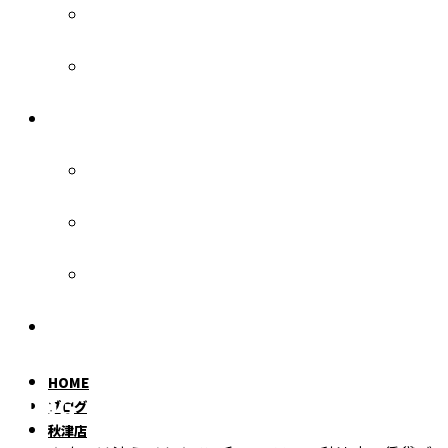
稲田堤店
三和管理
各種お問い合わせ
入居者様へ
オーナー様へ
お部屋探しの方へ
個人情報保護方針
HOME
BLOG
ブログ
秋津店