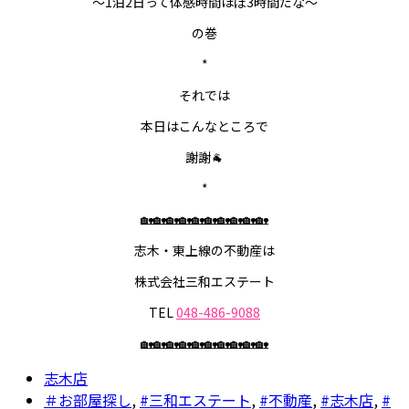
～1泊2日って体感時間ほぼ3時間だな～
の巻
*
それでは
本日はこんなところで
謝謝🐐
*
🏡🏡🏡🏡🏡🏡🏡🏡🏡🏡
志木・東上線の不動産は
株式会社三和エステート
TEL
048-486-9088
🏡🏡🏡🏡🏡🏡🏡🏡🏡🏡
志木店
＃お部屋探し
,
#三和エステート
,
#不動産
,
#志木店
,
#