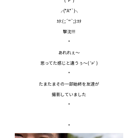
╭(°A°`)╮
ｶﾀ:( ;´꒳`;):ｶﾀ
撃沈!!!
*
あれれぇ～
思ってた感じと違うぅ～( ˆᴘˆ )
*
たまたまその一部始終を友達が
撮影していました
*
*