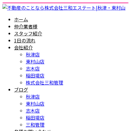
ホーム
仲介業者様
スタッフ紹介
1日の流れ
会社紹介
秋津店
東村山店
志木店
稲田堤店
株式会社三和管理
ブログ
秋津店
東村山店
志木店
稲田堤店
三和管理