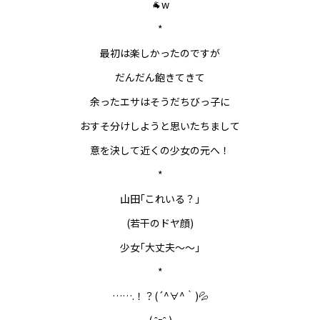
🐐w
*
最初は楽しかったのですが
だんだん飽きてきて
余ったエサはそうだちびっ子に
おすそ分けしようと思いたちまして
意を決して近くの少女の元へ！
*
山田｢これいる？｣
(若干のドヤ顔)
少女｢大丈夫～～｣
*
…….！？(´^∀^｀)💦
( ˆᴘˆ )